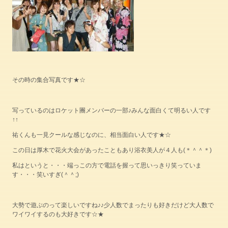
その時の集合写真です★☆
写っているのはロケット團メンバーの一部♪みんな面白くて明るい人です
↑↑
祐くんも一見クールな感じなのに、相当面白い人です★☆
この日は厚木で花火大会があったこともあり浴衣美人が４人も(＊＾＾＊)
私はというと・・・端っこの方で電話を握って思いっきり笑っていま
す・・・笑いすぎ(＾＾;)
大勢で遊ぶのって楽しいですね♪♪少人数でまったりも好きだけど大人数で
ワイワイするのも大好きです☆★