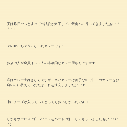
実は昨日やっとすべての試験が終了してご飯食べに行ってきましたぁ(＊＾
＾＊)
その時ごちそうになったカレーです♪
お店の人が全員インド人の本格的なカレー屋さんです☆★
私はカレー大好きなんですが、辛いカレーは苦手なので甘口のカレーをお
店の方に教えていただきこれを注文しました(＾＾)/
中にチーズが入っていてとってもおいしかったです♪♪
しかもサービスで白いソースをハートの形にしてもらいましたぁ(＊＾O＾
＊)