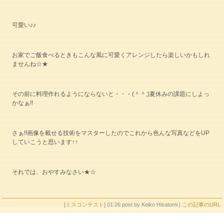
可愛い♪♪
お家でご飯食べるときもこんな風に可愛くアレンジしたら楽しいかもしれ
ませんね☆★
その前に料理作れるようにならないと・・・(＾＾;)夏休みの課題にしよっ
かなぁ!!
さぁ!!画像を載せる技術をマスターしたのでこれから色んな写真などをUP
していこうと思います↑↑
それでは、おやすみなさい★☆
[
ミスコンテスト
] 01:26 post by Keiko Hisatomi |
この記事のURL