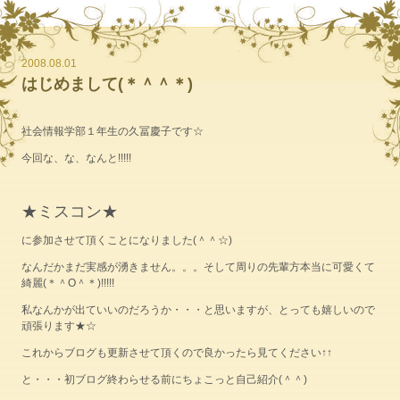
2008.08.01
はじめまして(＊＾＾＊)
社会情報学部１年生の久冨慶子です☆
今回な、な、なんと!!!!!
★ミスコン★
に参加させて頂くことになりました(＾＾☆)
なんだかまだ実感が湧きません。。。そして周りの先輩方本当に可愛くて
綺麗(＊＾O＾＊)!!!!!
私なんかが出ていいのだろうか・・・と思いますが、とっても嬉しいので
頑張ります★☆
これからブログも更新させて頂くので良かったら見てください↑↑
と・・・初ブログ終わらせる前にちょこっと自己紹介(＾＾)