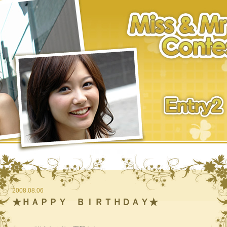
2008.08.06
★ＨＡＰＰＹ ＢＩＲＴＨＤＡＹ★