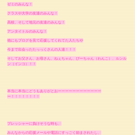
ゼミのみんな！
クラスや大学の友達のみんな！
高校、そして地元の友達のみんな！
アンタイトルのみんな！
他にもブログを見て応援してくれてた人たちや
今まで出会ったたっっくさんの人達！！！
そしてお父さん、お母さん、ねぇちゃん、びーちゃん（わんこ）、ルンル
ン（インコ）！！
本当に本当にどうもありがとおーーーーーーーーーーーー
ー！！！！！！！！
プレッシャーに負けそうな時も、
みんなからの応援メールや電話にすっごく励まされたし、