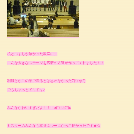
机といすしか無かった教室に、
こんな大きなステージを広研の方達が作ってくれました！！
制服とかこの年で着るとは思わなかったΣ(*≧д≦*)
でもちょっとドキドキ♪
みんなかわいすぎだよ！！！o(*≧Ｕ≦*)o
ミスターのみんなも本番ふつーにかっこ良かったです★☆