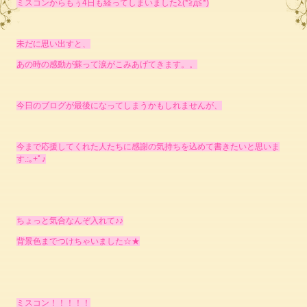
ミスコンからもぅ4日も経ってしまいましたΣ(*≧д≦*)
未だに思い出すと、
あの時の感動が蘇って涙がこみあげてきます。。
今日のブログが最後になってしまうかもしれませんが、
今まで応援してくれた人たちに感謝の気持ちを込めて書きたいと思いま
す.:｡+ﾟ♪
ちょっと気合なんぞ入れて♪♪
背景色までつけちゃいました☆★
ミスコン！！！！！