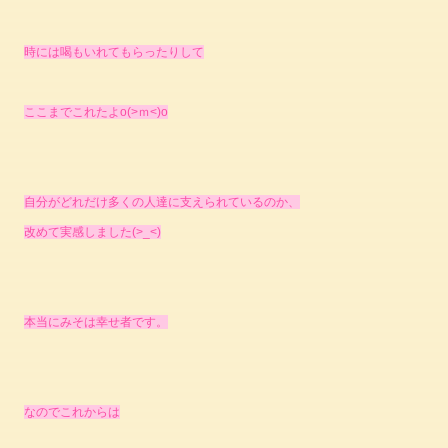
時には喝もいれてもらったりして
ここまでこれたよo(>ｍ<)o
自分がどれだけ多くの人達に支えられているのか、
改めて実感しました(>_<)
本当にみそは幸せ者です。
なのでこれからは