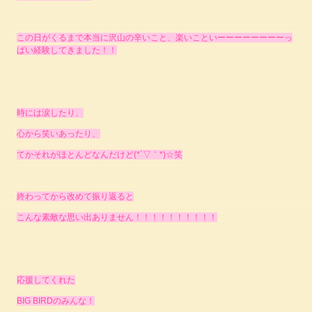
この日がくるまで本当に沢山の辛いこと、楽
いこといーーーーーーーーっ
ぱい経験してきました！！
時には涙したり、
心から笑いあったり、
てかそれがほとんどなんだけど(*´▽｀*)☆笑
終わってから改めて振り返ると
こんな素敵な思い出ありません！！！！！！！！！！
応援してくれた
BIG BIRDのみんな！