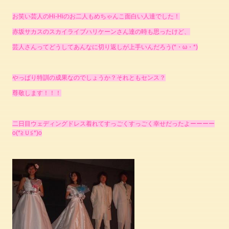
お笑い芸人のHi-Hiのお二人もめちゃんこ面白い人達でした！
赤坂サカスのスカイライブハリケーンさん達の時も思ったけど、
芸人さんってどうしてあんなに切り返しが上手いんだろう(*・ω・*)
やっぱり特訓の成果なのでしょうか？それともセンス？
尊敬します！！！
二日目
ウェディングドレス着れてすっごくすっごく幸せだったよーーーー
o(*≧Ｕ≦*)o