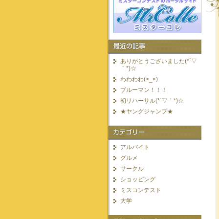
ありがとうございました(*´▽
｀*)☆
わわわわ(>_<)
ブルーマン！！！
初リハーサル(*´▽｀*)☆
★ヤングジャンプ★
アルバイト
グルメ
サークル
ショッピング
ミスコンテスト
大学