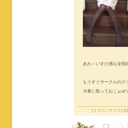
あわ～いすけ感も全部
もうすぐサークルのク
大事に取っておこぉo(*≧
[
ミスコンテスト
] 2