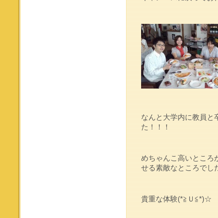
なんと大学内に教員と
た！！！
めちゃんこ高いところ
せる素敵なところでしたぁ
貴重な体験(*≧Ｕ≦*)☆