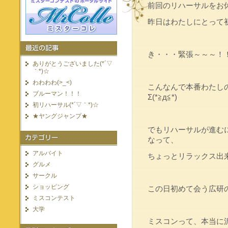
前回のリハーサルをお
昨日はわたしにとって初
き・・・緊張～～～！
ありがとうございました(*´▽
｀*)☆
わわわわ(>_<)
こんなんで本番わたし
ブルーマン！！！
Σ(*≧д≦*)
初リハーサル(*´▽｀*)☆
★ヤングジャンプ★
でもリハーサルが進む
なって、
アルバイト
ちょっとリラックス出
グルメ
サークル
ショッピング
この日初めて会う広研
ミスコンテスト
大学
ミスコンって、本当に