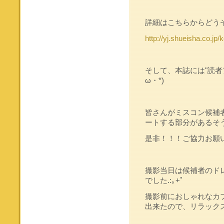
詳細はこちらからどう
http://yj.shueisha.co.jp/k
そして、本誌には"読者
ω・*)
皆さんがミスコン候補
ートする部分があるそ
是非！！！ご協力お願
撮影当日は候補者のド
でした.:｡+ﾟ
撮影前におしゃれなカ
出来たので、リラック