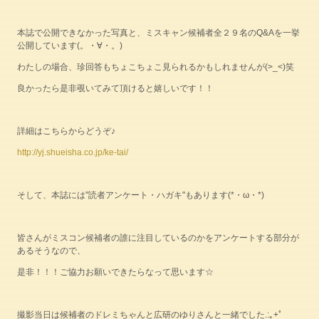
本誌で公開できなかった写真と、ミスキャン候補者全２９名のQ&Aを一挙
公開しています(。・∀・。)
わたしの場合、珍回答もちょこちょこ見られるかもしれませんが(>_<)笑
良かったら是非覗いてみて頂けると嬉しいです！！
詳細はこちらからどうぞ♪
http://yj.shueisha.co.jp/ke-tai/
そして、本誌には"読者アンケート・ハガキ"もあります(*・ω・*)
皆さんがミスコン候補者の誰に注目しているのかをアンケートする部分が
あるそうなので、
是非！！！ご協力お願いできたらなって思います☆
撮影当日は候補者のドレミちゃんと広研のゆりさんと一緒でした.:｡+ﾟ