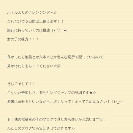
ボトル入りのクレンジング～☆
これだけで５日間以上使えます！！
旅行に持っていくのに最適（●´▽｀●）
女の子の味方！！！
良かったら池袋とか六本木とか色んな場所で配っているので
見かけたらもらってください☆笑
そしてそして！！
こないだ告知した、週刊ヤングジャンプの詳細です★☆
週末に載せるといいながら、遅くなってしまってごめんなさい！！(>_<)
もう他の候補者の子のブログで見た方も多いかと思いますが、
わたしのブログでも告知させて頂きます♪♪