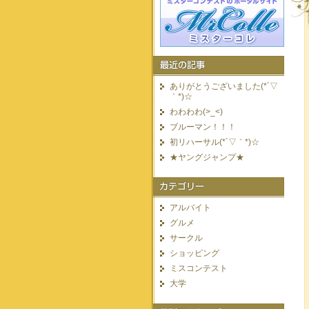
ありがとうございました(*´▽
｀*)☆
わわわわ(>_<)
ブルーマン！！！
初リハーサル(*´▽｀*)☆
★ヤングジャンプ★
アルバイト
グルメ
サークル
ショッピング
ミスコンテスト
大学