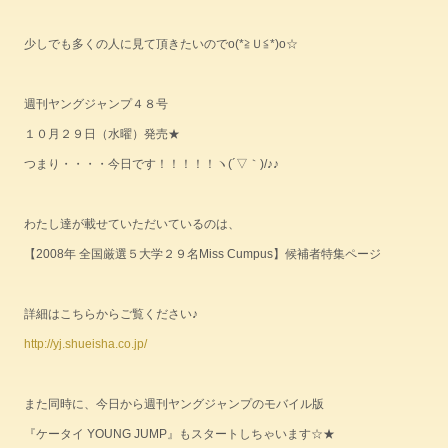
少しでも多くの人に見て頂きたいのでo(*≧Ｕ≦*)o☆
週刊ヤングジャンプ４８号
１０月２９日（水曜）発売★
つまり・・・・今日です！！！！！ヽ(´▽｀)/♪♪
わたし達が載せていただいているのは、
【2008年 全国厳選５大学２９名Miss Cumpus】候補者特集ページ
詳細はこちらからご覧ください♪
http://yj.shueisha.co.jp/
また同時に、今日から週刊ヤングジャンプのモバイル版
『ケータイ YOUNG JUMP』もスタートしちゃいます☆★