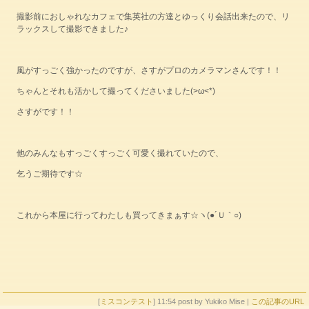
撮影前におしゃれなカフェで集英社の方達とゆっくり会話出来たので、リ
ラックスして撮影できました♪
風がすっごく強かったのですが、さすがプロのカメラマンさんです！！
ちゃんとそれも活かして撮ってくださいました(>ω<*)
さすがです！！
他のみんなもすっごくすっごく可愛く撮れていたので、
乞うご期待です☆
これから本屋に行ってわたしも買ってきまぁす☆ヽ(●´Ｕ｀○)
[
ミスコンテスト
] 11:54 post by Yukiko Mise |
この記事のURL