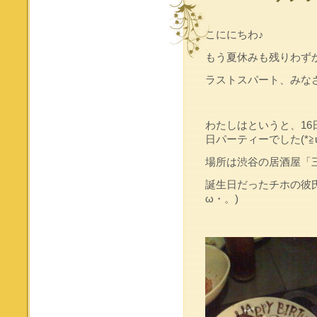
こににちわ♪
もう夏休みも残りわずかで
ラストスパート、みな
わたしはというと、16日
日パーティーでした(*≧u
場所は渋谷の居酒屋「
誕生日だったチホの彼
ω・。)