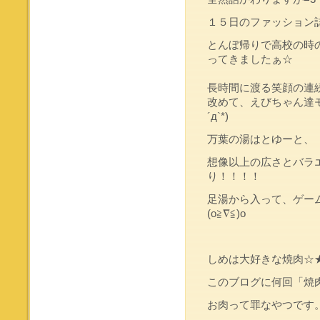
１５日のファッション
とんぼ帰りで高校の時
ってきましたぁ☆
長時間に渡る笑顔の連続
改めて、えびちゃん達モ
´д`*)
万葉の湯はとゆーと、
想像以上の広さとバラ
り！！！！
足湯から入って、ゲーム
(o≧∇≦)o
しめは大好きな焼肉☆
このブログに何回「焼肉
お肉って罪なやつです