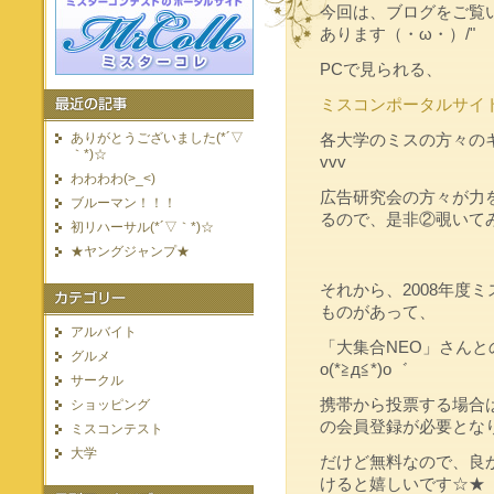
今回は、ブログをご覧
あります（・ω・）/"
PCで見られる、
ミスコンポータルサイトMi
ありがとうございました(*´▽
各大学のミスの方々の
｀*)☆
vvv
わわわわ(>_<)
広告研究会の方々が力
ブルーマン！！！
るので、是非②覗いて
初リハーサル(*´▽｀*)☆
★ヤングジャンプ★
それから、2008年度
ものがあって、
アルバイト
「大集合NEO」さん
グルメ
o(*≧д≦*)o゛
サークル
携帯から投票する場合
ショッピング
の会員登録が必要とな
ミスコンテスト
大学
だけど無料なので、良
けると嬉しいです☆★