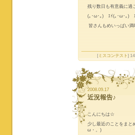
残り数日も有意義に過
(｡･ω･｡)ゞｴｲ(｡･ω･｡)ゞｴ
皆さんもめいっぱい満喫し
[
ミスコンテスト
] 1
2008.09.17
近況報告♪
こんにちは☆
少し最近のことをまと
ω・。)