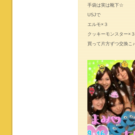
手袋は実は靴下☆
USJで
エルモ×３
クッキーモンスター×
買って片方ずつ交換こ♪