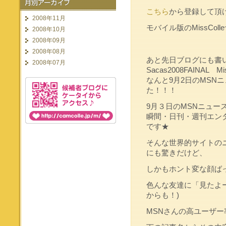
こちら
から登録して頂
2008年11月
モバイル版のMissCol
2008年10月
2008年09月
2008年08月
あと先日ブログにも書
2008年07月
Sacas2008FAINAL Mis
なんと9月2日のMSN
た！！！
9月３日のMSNニュー
瞬間・日刊・週刊エン
です★
そんな世界的サイトの
にも驚きだけど、
しかもホント変な顔ば
色んな友達に「見たよー
からも！)
MSNさんの高ユーザー率