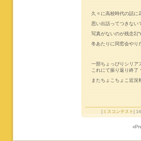
久々に高校時代の話に
思い出話ってつきない
写真がないのが残念Σ(*m
冬あたりに同窓会やり
一部ちょっぴりシリア
これにて振り返り終了ヾ(o
またちょこちょこ近況
[
ミスコンテスト
] 1
«Pr