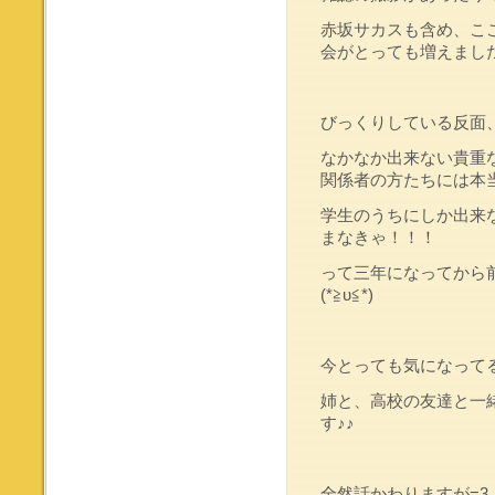
赤坂サカスも含め、こ
会がとっても増えました
びっくりしている反面
なかなか出来ない貴重
関係者の方たちには本
学生のうちにしか出来
まなきゃ！！！
って三年になってから
(*≧υ≦*)
今とっても気になって
姉と、高校の友達と一
す♪♪
全然話かわりますが=3