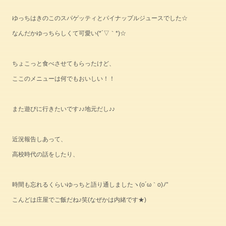
ゆっちはきのこのスパゲッティとパイナップルジュースでした☆
なんだかゆっちらしくて可愛い(*´▽｀*)☆
ちょこっと食べさせてもらったけど、
ここのメニューは何でもおいしい！！
また遊びに行きたいです♪♪地元だし♪♪
近況報告しあって、
高校時代の話をしたり、
時間も忘れるくらいゆっちと語り通しましたヽ(o´ω｀o)ﾉ"
こんどは庄屋でご飯だね♪笑(なぜかは内緒です★)