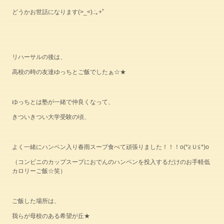
どうかお世話になります(>_<).:｡+ﾟ
リハーサルの後は、
高校の時の友達ゆっちとご飯でしたぁ☆★
ゆっちとは塾が一緒で仲良くなって、
きついきつい大学受験の頃、
よく一緒にハンペン入り春雨スープ食べて頑張りました！！！o(*≧Ｕ≦*)o
（コンビニのカップスープにおでんのハンペンを投入するだけのお手軽低
カロリーご飯☆笑）
ご飯した場所は、
我らが母校のある希望が丘★