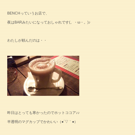
BENCHっていうお店で、
夜はBARみたいになっておしゃれです(。・ω・。)♪
わたしが頼んだのは・・
昨日はとっても寒かったのでホットココア♪♪
半透明のマグカップでかわいい（●´▽｀●）