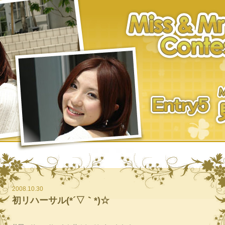
2008.10.30
初リハーサル(*´▽｀*)☆