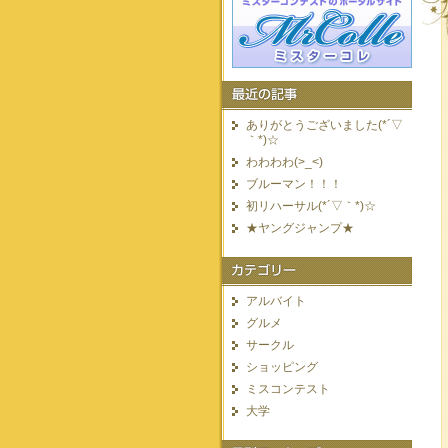
ありがとうございました(*´▽
｀*)☆
わわわわ(>_<)
ブルーマン！！！
初リハーサル(*´▽｀*)☆
★ヤングジャンプ★
アルバイト
グルメ
サークル
ショッピング
ミスコンテスト
大学