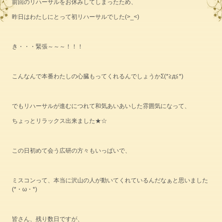
前回のリハーサルをお休みしてしまったため、
昨日はわたしにとって初リハーサルでした(>_<)
き・・・緊張～～～！！！
こんなんで本番わたしの心臓もってくれるんでしょうかΣ(*≧д≦*)
でもリハーサルが進むにつれて和気あいあいした雰囲気になって、
ちょっとリラックス出来ました★☆
この日初めて会う広研の方々もいっぱいで、
ミスコンって、本当に沢山の人が動いてくれているんだなぁと思いました
(*・ω・*)
皆さん、残り数日ですが、